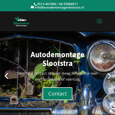
0513-461896 / 06-55868011
info@autodemontageslootstra.nl
Autodemontage
Slootstra
Neem nu contact op voor meer informatie over
een onderdeel of voertuig
Contact