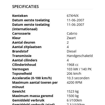
SPECIFICATIES
Kenteken
67XHVX
Datum eerste toelating
11-06-2007
Datum eerste toelating
11-06-2007
(internationaal)
Carrosserie
Cabrio
Kleur
Zwart
Aantal deuren
2
Aantal zitplaatsen
4
Brandstof
Diesel
Transmissie
Handgeschakeld
Aantal cilinders
4
Cilinderinhoud
1968 cc
Vermogen
103 kW / 140 PK
Topsnelheid
206 km/h
Acceleratie (0-100 km/h)
10.3 seconden
Maximum aantal toeren per
4200 RPM
minuut
Gewicht
1523 kg
Maximum massa geremd
1500 kg
Gemiddeld verbruik
6 l/100km
Gemiddeld verbruik (stad)
7.3 l/100km