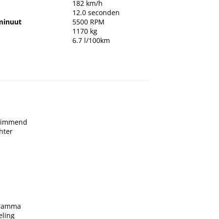
182 km/h
12.0 seconden
minuut
5500 RPM
1170 kg
6.7 l/100km
 dimmend
hter
ogramma
eling