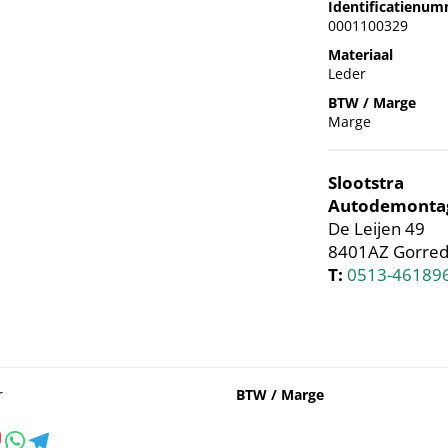
Identificatienu
0001100329
Materiaal
Leder
BTW / Marge
Marge
Slootstra
Autodemonta
De Leijen 49
8401AZ Gorred
T:
0513-46189
r
BTW / Marge