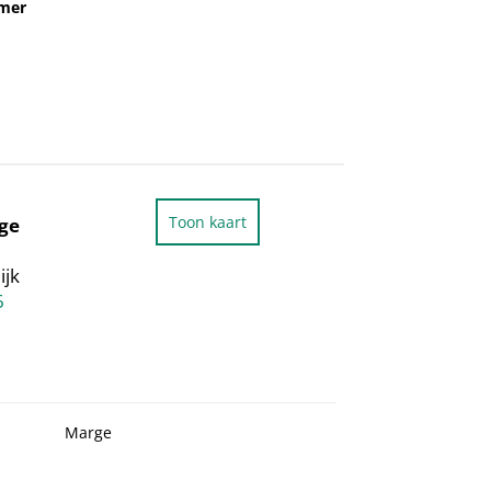
mmer
Toon kaart
ge
ijk
6
Marge