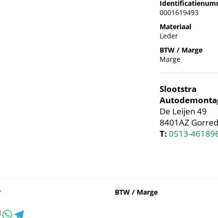
Identificatienu
0001619493
Materiaal
Leder
BTW / Marge
Marge
Slootstra
Autodemonta
De Leijen 49
8401AZ Gorred
T:
0513-46189
r
BTW / Marge