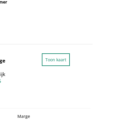
mmer
Toon kaart
ge
ijk
6
Marge