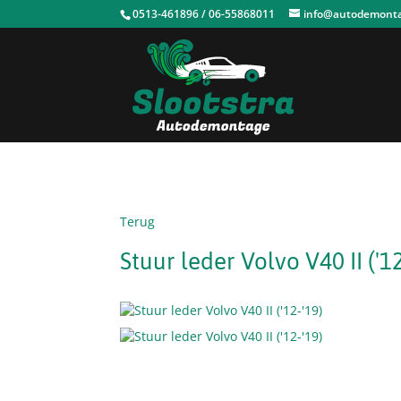
0513-461896 / 06-55868011
info@autodemontag
Terug
Stuur leder Volvo V40 II ('12