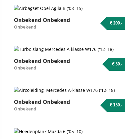
Onbekend Onbekend
€ 200,-
Onbekend
Onbekend Onbekend
€ 50,-
Onbekend
Onbekend Onbekend
€ 150,-
Onbekend