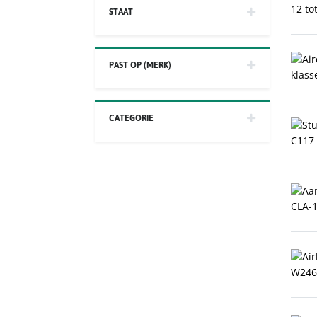
STAAT
PAST OP (MERK)
CATEGORIE