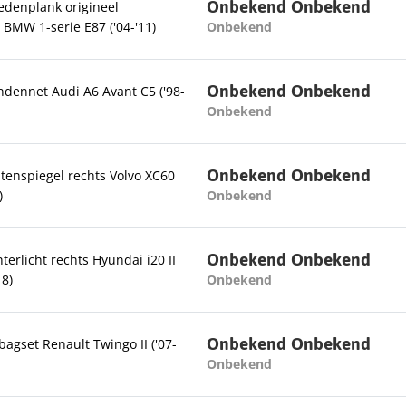
Onbekend Onbekend
Onbekend
Onbekend Onbekend
Onbekend
Onbekend Onbekend
Onbekend
Onbekend Onbekend
Onbekend
Onbekend Onbekend
Onbekend