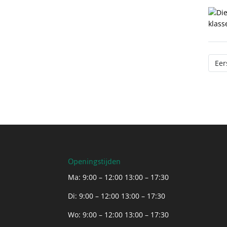
Eer
Openingstijden
Ma: 9:00 – 12:00 13:00 – 17:30
Di: 9:00 – 12:00 13:00 – 17:30
Wo: 9:00 – 12:00 13:00 – 17:30