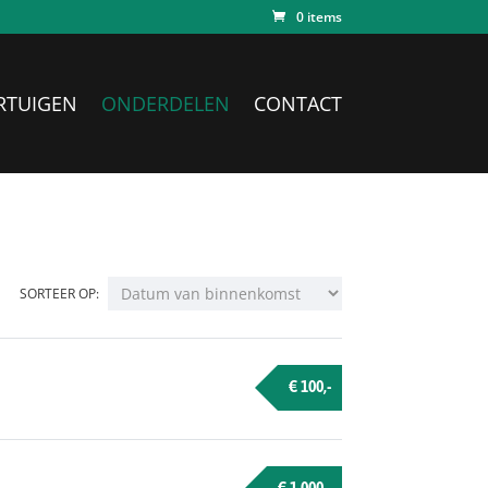
0 items
RTUIGEN
ONDERDELEN
CONTACT
SORTEER OP:
€ 100,-